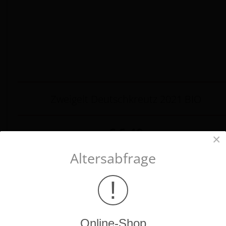
Zweigelt Deutschkreutz 2021 BIO
€ 6.40
×
(inkl. 20% USt., exkl.
Versand
)
Altersabfrage
!
Online-Shop