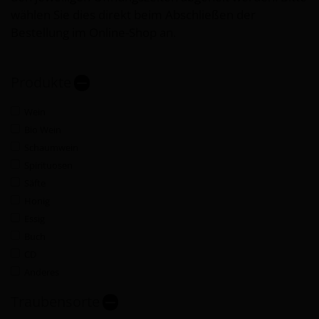
wählen Sie dies direkt beim Abschließen der
Bestellung im Online-Shop an.
Produkte
Wein
Bio Wein
Schaumwein
Spirituosen
Säfte
Honig
Essig
Buch
CD
Anderes
Traubensorte