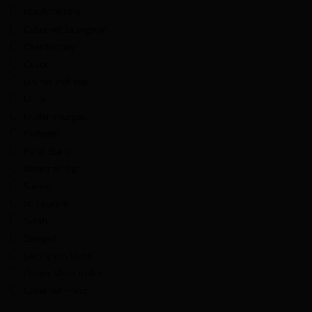
Blaufränkisch
Cabernet Sauvignon
Chardonnay
Cuvée
Grüner Veltliner
Merlot
Müller Thurgau
Perlwein
Pinot Blanc
Rheinriesling
Samos
St. Laurent
Syrah
Zweigelt
Sauvignon blanc
Gelber Muskateller
Cabernet Franc