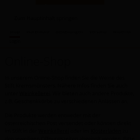
Zum Hauptinhalt springen
Shop
Warenkorb
Bestellungen
Versand
Widerruf
Login
Online-Shop
In unserem Online-Shop finden Sie die Weine des
Stift Kremsmünsters. Nähere Infos finden Sie auch
unter
Weinkellerei
. Wir bieten auch andere Produkte,
z.B. Geschenkkörbe zu verschiedenen Anlässen an.
Die Produkte werden entweder mit der
österreichischen Post versendet oder können direkt
im Stift in der
Weinkellerei
oder im
Klosterladen
zu
den jeweiligen Öffnungszeiten abgeholt werden. Bitte