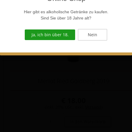
Hier gibt es alkoholische Getränke zu kaufen.
Sind Sie über 18 Jahre alt?
Ja, ich bin über 18.
Nein
Merlot Ried Goldberg 2019
€ 18.00
(inkl. 20% USt., exkl.
Versand
)