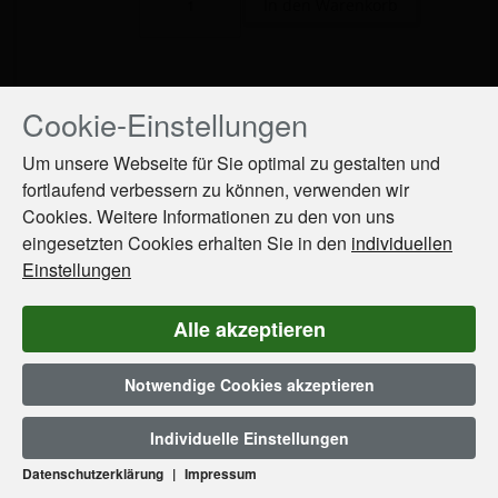
Cookie-Einstellungen
Drücken
Sie
Um unsere Webseite für Sie optimal zu gestalten und
Tab,
fortlaufend verbessern zu können, verwenden wir
um
Cookies. Weitere Informationen zu den von uns
durch
die
eingesetzten Cookies erhalten Sie in den
individuellen
Optionen
Einstellungen
zu
navigieren.
Alle akzeptieren
ESC
lehnt
Notwendige Cookies akzeptieren
alle
Cookies
SAMOS-MESSWEIN-SÜß 0,375
ab.
Individuelle Einstellungen
Datenschutzerklärung
|
Impressum