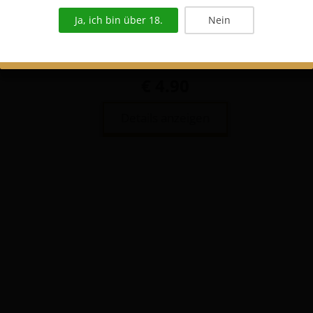
Ja, ich bin über 18.
Nein
Weissweinglas Tassilokelch Logo
€ 4.90
Details anzeigen