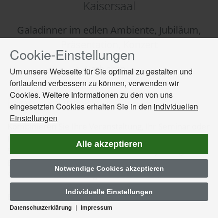
Kaisersaal
Galadinner im edlen Ambiente, Jubiläum,
Präsentation, Konzert
Cookie-Einstellungen
Drücken
Sie
Nach oben
Um unsere Webseite für Sie optimal zu gestalten und
Tab,
fortlaufend verbessern zu können, verwenden wir
um
Cookies. Weitere Informationen zu den von uns
durch
Event Bausteine
die
eingesetzten Cookies erhalten Sie in den
individuellen
Optionen
Einstellungen
Kombinieren Sie Ihre Veranstaltung, Ihr Seminar oder
zu
navigieren.
Ihre Feier mit einem
exklusiven Event-Baustein
.
Alle akzeptieren
ESC
Senden Sie uns Ihre Wünsche mit dem jeweiligen
lehnt
Bausteinnamen in Ihrer Anfrage und wir stellen für
Notwendige Cookies akzeptieren
alle
Sie ein individuelles Angebot zusammen.
Cookies
ab.
Individuelle Einstellungen
Es erwarten Sie
einzigartige Erlebnisse
:
Datenschutzerklärung
|
Impressum