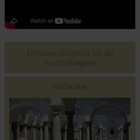
Exklusive Locations für die
Hochzeitsagape
Fischkalter