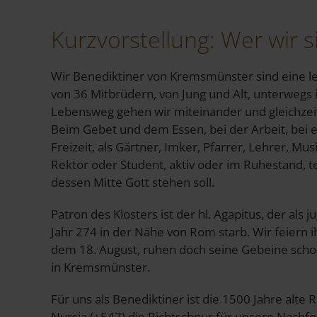
Kurzvorstellung: Wer wir s
Wir Benediktiner von Kremsmünster sind eine 
von 36 Mitbrüdern, von Jung und Alt, unterwegs 
Lebensweg gehen wir miteinander und gleichzeit
Beim Gebet und dem Essen, bei der Arbeit, bei e
Freizeit, als Gärtner, Imker, Pfarrer, Lehrer, Musi
Rektor oder Student, aktiv oder im Ruhestand, te
dessen Mitte Gott stehen soll.
Patron des Klosters ist der hl. Agapitus, der als 
Jahr 274 in der Nähe von Rom starb. Wir feiern 
dem 18. August, ruhen doch seine Gebeine scho
in Kremsmünster.
Für uns als Benediktiner ist die 1500 Jahre alte 
Nursia (+547) die Richtschnur für unsere Nachfol