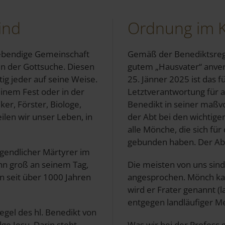
ind
Ordnung im K
lebendige Gemeinschaft
Gemäß der Benediktsrege
in der Gottsuche. Diesen
gutem „Hausvater“ anvertra
ig jeder auf seine Weise.
25. Jänner 2025 ist das f
inem Fest oder in der
Letztverantwortung für al
ker, Förster, Biologe,
Benedikt in seiner maßvo
ilen wir unser Leben, in
der Abt bei den wichtige
alle Mönche, die sich fü
gebunden haben. Der Abt 
jugendlicher Märtyrer im
ihn groß an seinem Tag,
Die meisten von uns sind
n seit über 1000 Jahren
angesprochen. Mönch kan
wird er Frater genannt (la
entgegen landläufiger Me
Regel des hl. Benedikt von
ge Jesu. Darin steht,
Was wir bei der Profess 