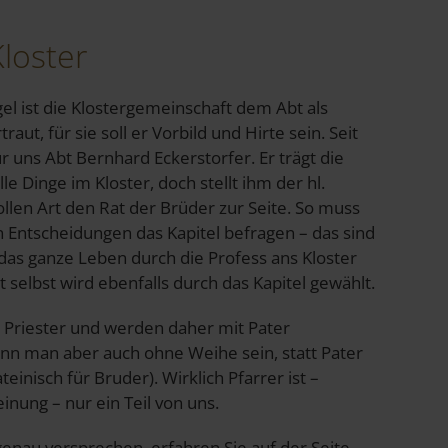
loster
l ist die Klostergemeinschaft dem Abt als
ut, für sie soll er Vorbild und Hirte sein. Seit
ür uns Abt Bernhard Eckerstorfer. Er trägt die
le Dinge im Kloster, doch stellt ihm der hl.
llen Art den Rat der Brüder zur Seite. So muss
n Entscheidungen das Kapitel befragen – das sind
r das ganze Leben durch die Profess ans Kloster
selbst wird ebenfalls durch das Kapitel gewählt.
 Priester und werden daher mit Pater
n man aber auch ohne Weihe sein, statt Pater
teinisch für Bruder). Wirklich Pfarrer ist –
inung – nur ein Teil von uns.
genau versprechen, erfahren Sie auf der Seite