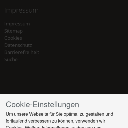
Impressum
Impressum
Sitemap
Cookies
Datenschutz
Barrierefreiheit
Suche
Cookie-Einstellungen
Drücken
Sie
Um unsere Webseite für Sie optimal zu gestalten und
Tab,
fortlaufend verbessern zu können, verwenden wir
um
Cookies. Weitere Informationen zu den von uns