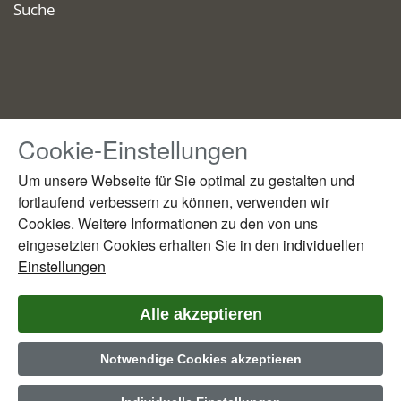
Suche
Cookie-Einstellungen
Drücken
Sie
Um unsere Webseite für Sie optimal zu gestalten und
Tab,
fortlaufend verbessern zu können, verwenden wir
um
Cookies. Weitere Informationen zu den von uns
durch
die
eingesetzten Cookies erhalten Sie in den
individuellen
Optionen
Einstellungen
zu
navigieren.
Alle akzeptieren
ESC
lehnt
Notwendige Cookies akzeptieren
alle
Cookies