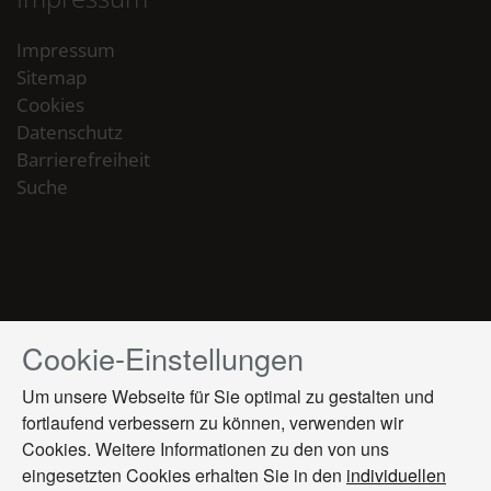
Impressum
Sitemap
Cookies
Datenschutz
Barrierefreiheit
Suche
Cookie-Einstellungen
Drücken
Sie
Um unsere Webseite für Sie optimal zu gestalten und
Tab,
fortlaufend verbessern zu können, verwenden wir
um
Cookies. Weitere Informationen zu den von uns
durch
die
eingesetzten Cookies erhalten Sie in den
individuellen