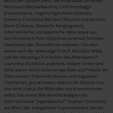
deutschen Sprachraums, die Abtpräsides Johannes
Perkmann (Michaelbeuern), Cirill Hortobágyi
(Pannonhalma, Ungarn) Vigeli Monn (Disentis,
Schweiz), Franziskus Berzdorf (Beuron) und Jeronim
Marin (Ćokovac, Slawische Kongregation),
österreichische und bayerische Äbte, sowie aus
Sant’Anselmo in Rom Abtprimas Jeremias Schröder,
Oberhaupt aller Benediktiner weltweit. Von dort
waren auch der ehemalige Prior P. Mauritius Wilde
und der derzeitige Pro-Rektor des Athenäums P.
Laurentius Eschlböck angereist. Andere Orden und
Stifte waren durch nicht wenige Äbte und Pröpste der
Zisterzienser, Prämonstratenser und Augustiner-
Chorherren, gut vertreten, ebenso die Diözese Linz
und nicht zuletzt die Mitbrüder von Kremsmünster
selbst. Das bunte Bild vervollständigten der
österreichische "Jugendbischof" Stephan Turnovszky
aus Wien, der evangelische Superintendent Gerold