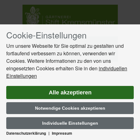
Cookie-Einstellungen
Drücken
Sie
Um unsere Webseite für Sie optimal zu gestalten und
Tab,
fortlaufend verbessern zu können, verwenden wir
um
Cookies. Weitere Informationen zu den von uns
durch
die
eingesetzten Cookies erhalten Sie in den
individuellen
Optionen
Einstellungen
KONTAKT
zu
navigieren.
STIFT KREMSMÜNSTER
Alle akzeptieren
ESC
Stift 1 | 4550 Kremsmünster | Austria
lehnt
Tel: +43 (0) 75 83 52 75-0
Notwendige Cookies akzeptieren
alle
Cookies
ab.
Zu den Kontakten
Individuelle Einstellungen
Datenschutzerklärung
|
Impressum