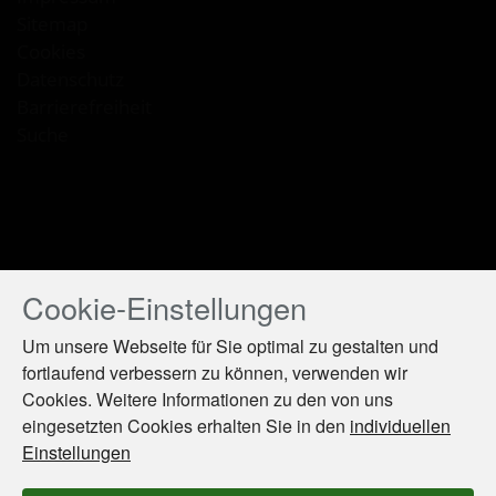
Sitemap
Cookies
Datenschutz
Barrierefreiheit
Suche
Cookie-Einstellungen
Drücken
Sie
Um unsere Webseite für Sie optimal zu gestalten und
Tab,
fortlaufend verbessern zu können, verwenden wir
um
Cookies. Weitere Informationen zu den von uns
durch
die
eingesetzten Cookies erhalten Sie in den
individuellen
Optionen
Einstellungen
zu