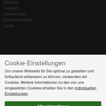
Sitemap
Cookies
Datenschutz
Barrierefreiheit
Suche
Cookie-Einstellungen
Drücken
Sie
Um unsere Webseite für Sie optimal zu gestalten und
Tab,
fortlaufend verbessern zu können, verwenden wir
um
Cookies. Weitere Informationen zu den von uns
durch
die
eingesetzten Cookies erhalten Sie in den
individuellen
Optionen
Einstellungen
zu
navigieren.