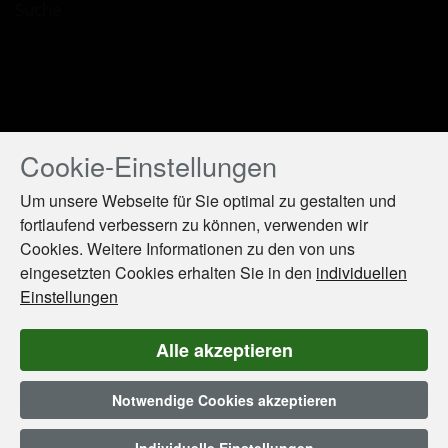
Suche
Cookie-Einstellungen
Drücken
Sie
Um unsere Webseite für Sie optimal zu gestalten und
Tab,
fortlaufend verbessern zu können, verwenden wir
um
Cookies. Weitere Informationen zu den von uns
durch
die
eingesetzten Cookies erhalten Sie in den
individuellen
Optionen
Einstellungen
zu
navigieren.
Alle akzeptieren
ESC
lehnt
Notwendige Cookies akzeptieren
alle
Cookies