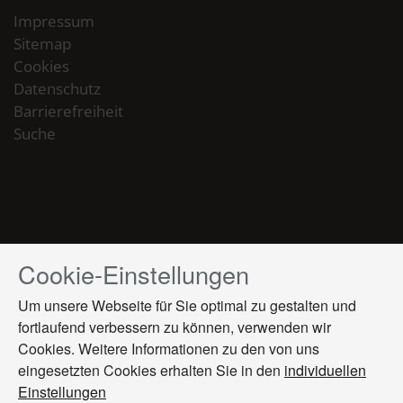
Impressum
Sitemap
Cookies
Datenschutz
Barrierefreiheit
Suche
Cookie-Einstellungen
Drücken
Sie
Um unsere Webseite für Sie optimal zu gestalten und
Tab,
fortlaufend verbessern zu können, verwenden wir
um
Cookies. Weitere Informationen zu den von uns
durch
die
eingesetzten Cookies erhalten Sie in den
individuellen
Optionen
Einstellungen