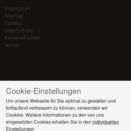
Impressum
Sitemap
Cookies
Datenschutz
Barrierefreiheit
Suche
Cookie-Einstellungen
Drücken
Sie
Um unsere Webseite für Sie optimal zu gestalten und
Tab,
fortlaufend verbessern zu können, verwenden wir
um
Cookies. Weitere Informationen zu den von uns
durch
die
eingesetzten Cookies erhalten Sie in den
individuellen
Optionen
Einstellungen