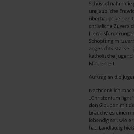
Schüssel nahm die g
unglaubliche Entwi
überhaupt keinen Gr
christliche Zuvers
Herausforderungen 
Schöpfung mitzuarb
angesichts starker 
katholische Jugend
Minderheit.
Auftrag an die Jug
Nachdenklich mache
„Christentum light
den Glauben mit de
brauche es einen in
lebendig sei, wie e
hat. Landläufig hie