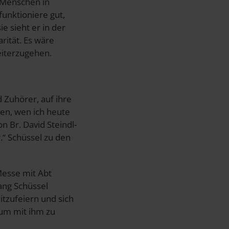
d Menschen in
funktioniere gut,
e sieht er in der
rität. Es wäre
eiterzugehen.
 Zuhörer, auf ihre
gen, wen ich heute
n Br. David Steindl-
r.“ Schüssel zu den
Messe mit Abt
ang Schüssel
itzufeiern und sich
 um mit ihm zu