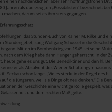
 einen nachdenklichen, aber sehr hoffnungsfrohen Dr. S
 80 Jahren als überzeugten „Possibilisten“ bezeichnet; be
u machen, darum sei es ihm stets gegangen.
Erfahrungsschatz
ehlungen, das Stunden-Buch von Rainer M. Rilke und ein
um Stundengebet, stieg Wolfgang Schüssel in die Geschich
h begann. Mitten im Bombenkrieg von 1945 sei seine Mutt
 nach dem Krieg habe dann Hunger geherrscht. In der Z
rt, heute gehe es uns gut. Die Benediktiner und den hl. Be
 kenne er als Absolvent des Wiener Schottengymnasiums
ift Seckau schon lange. „Vieles steckt in der Regel des hl.
auf die Jüngeren, weil sie Dinge oft neu denken.“ Die Ben
uationen der Geschichte eine wichtige Rolle gespielt, was 
r Gelassenheit und dem rechten Maß gelte.
Entwicklung