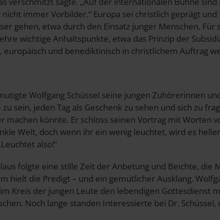
as verschmitzt sagte. „Auf der internationalen Bühne sin
nicht immer Vorbilder.“ Europa sei christlich geprägt und 
er gehen, etwa durch den Einsatz junger Menschen. Für si
lehre wichtige Anhaltspunkte, etwa das Prinzip der Subsidia
l, europäisch und benediktinisch in christlichem Auftrag w
mutigte Wolfgang Schüssel seine jungen Zuhörerinnen und
 zu sein, jeden Tag als Geschenk zu sehen und sich zu fra
er machen könnte. Er schloss seinen Vortrag mit Worten vo
unkle Welt, doch wenn ihr ein wenig leuchtet, wird es helle
Leuchtet also!“
aus folgte eine stille Zeit der Anbetung und Beichte, die 
m hielt die Predigt – und ein gemütlicher Ausklang. Wolfg
, im Kreis der jungen Leute den lebendigen Gottesdienst m
chen. Noch lange standen Interessierte bei Dr. Schüssel,