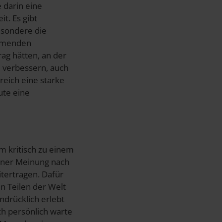
 darin eine
t. Es gibt
esondere die
ommenden
ag hätten, an der
u verbessern, auch
reich eine starke
ute eine
m kritisch zu einem
einer Meinung nach
tertragen. Dafür
en Teilen der Welt
ndrücklich erlebt
ch persönlich warte