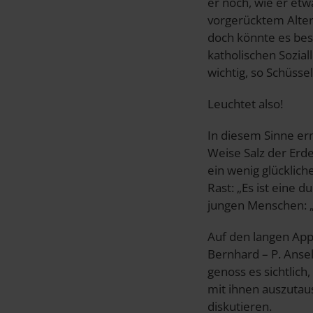
er noch, wie er etw
vorgerücktem Alter 
doch könnte es bess
katholischen Sozial
wichtig, so Schüsse
Leuchtet also!
In diesem Sinne er
Weise Salz der Erde
ein wenig glücklich
Rast: „Es ist eine d
jungen Menschen: „
Auf den langen Appl
Bernhard – P. Ansel
genoss es sichtlich
mit ihnen auszutaus
diskutieren.