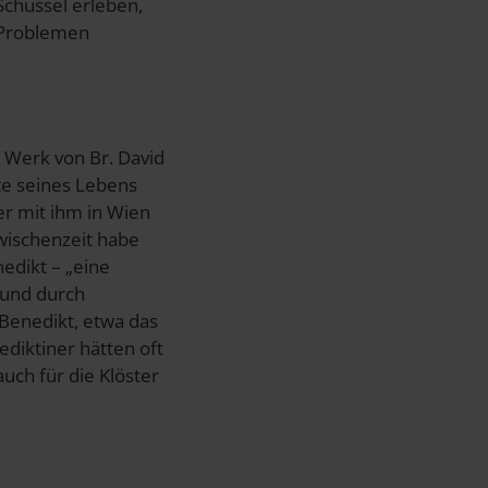
chüssel erleben,
i Problemen
 Werk von Br. David
te seines Lebens
er mit ihm in Wien
wischenzeit habe
nedikt – „eine
 und durch
 Benedikt, etwa das
ediktiner hätten oft
auch für die Klöster