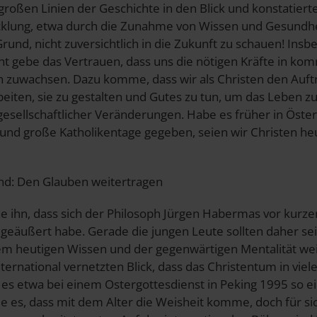
roßen Linien der Geschichte in den Blick und konstatierte
cklung, etwa durch die Zunahme von Wissen und Gesundhei
und, nicht zuversichtlich in die Zukunft zu schauen! Insb
icht gebe das Vertrauen, dass uns die nötigen Kräfte in k
zuwachsen. Dazu komme, dass wir als Christen den Auftr
eiten, sie zu gestalten und Gutes zu tun, um das Leben z
gesellschaftlicher Veränderungen. Habe es früher in Öster
 und große Katholikentage gegeben, seien wir Christen he
end: Den Glauben weitertragen
 ihn, dass sich der Philosoph Jürgen Habermas vor kurze
“ geäußert habe. Gerade die jungen Leute sollten daher s
m heutigen Wissen und der gegenwärtigen Mentalität wei
ternational vernetzten Blick, dass das Christentum in viel
r es etwa bei einem Ostergottesdienst in Peking 1995 so ei
ße es, dass mit dem Alter die Weisheit komme, doch für si