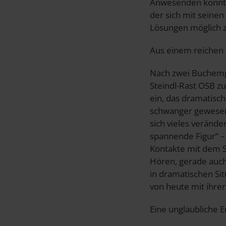
Anwesenden konnten
der sich mit seinen
Lösungen möglich z
Aus einem reichen 
Nach zwei Buchempf
Steindl-Rast OSB z
ein, das dramatisc
schwanger gewesen,
sich vieles verände
spannende Figur“ –
Kontakte mit dem St
Hören, gerade auch 
in dramatischen Sit
von heute mit ihre
Eine unglaubliche 