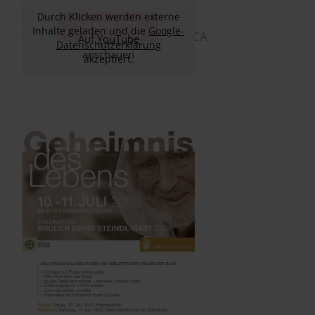
Durch Klicken werden externe
ABSPIELEN
Inhalte geladen und die
Google-
Auf
YouTube
Datenschutzerklärung
anschauen
akzeptiert.