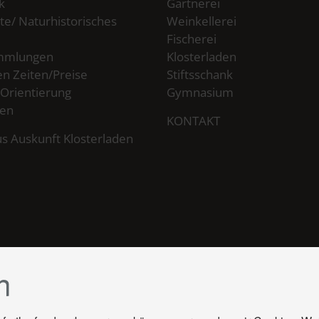
k
Gärtnerei
te/ Naturhistorisches
Weinkellerei
Fischerei
mmlungen
Klosterladen
n Zeiten/Preise
Stiftsschank
 Orientierung
Gymnasium
ten
KONTAKT
s Auskunft Klosterladen
n