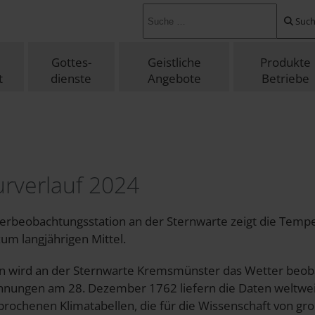
suchen ...
Suc
Gottes-
Geistliche
Produkte
t
dienste
Angebote
Betriebe
rverlauf 2024
terbeobachtungsstation an der Sternwarte zeigt die Tem
um langjährigen Mittel.
en wird an der Sternwarte Kremsmünster das Wetter beob
hnungen am 28. Dezember 1762 liefern die Daten weltweit
rbrochenen Klimatabellen, die für die Wissenschaft von g