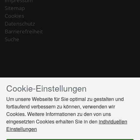
Impressum
Sitemap
Cookies
Datenschutz
Barrierefreiheit
Suche
Cookie-Einstellungen
Drücken
Sie
Um unsere Webseite für Sie optimal zu gestalten und
Tab,
fortlaufend verbessern zu können, verwenden wir
um
Cookies. Weitere Informationen zu den von uns
durch
die
eingesetzten Cookies erhalten Sie in den
individuellen
Optionen
Einstellungen
zu