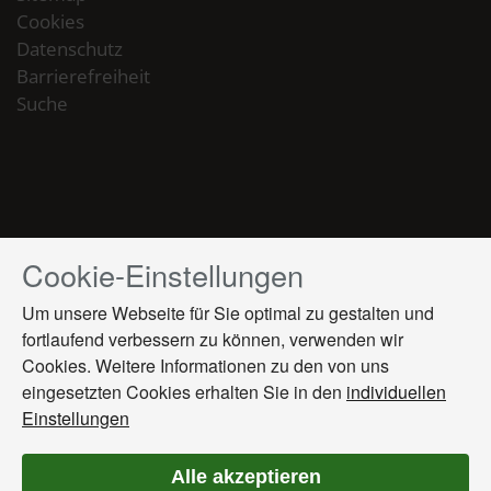
Cookies
Datenschutz
Barrierefreiheit
Suche
Cookie-Einstellungen
Drücken
Sie
Um unsere Webseite für Sie optimal zu gestalten und
Tab,
fortlaufend verbessern zu können, verwenden wir
um
Cookies. Weitere Informationen zu den von uns
durch
die
eingesetzten Cookies erhalten Sie in den
individuellen
Optionen
Einstellungen
zu
navigieren.
Alle akzeptieren
ESC