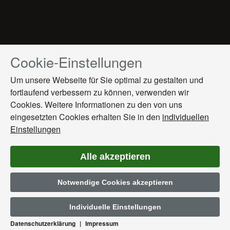
Cookie-Einstellungen
Drücken
Sie
Um unsere Webseite für Sie optimal zu gestalten und
Tab,
fortlaufend verbessern zu können, verwenden wir
um
Cookies. Weitere Informationen zu den von uns
durch
die
eingesetzten Cookies erhalten Sie in den
individuellen
Optionen
Einstellungen
zu
navigieren.
Alle akzeptieren
ESC
lehnt
Notwendige Cookies akzeptieren
alle
Cookies
ab.
Individuelle Einstellungen
Datenschutzerklärung
|
Impressum