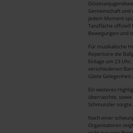
Diözesanjugendseels
Gemeinschaft und d
jedem Moment spürb
Tanzfläche offiziel
Bewegungen und st
Für musikalische H
Repertoire die Bal
Einlage um 23 Uhr, 
verschiedenen Bars
Gäste Gelegenheit
Ein weiteres Highli
überraschte, sowie 
Schmunzler sorgte.
Nach einer schwung
Organisatoren zeigt
nicht nur eine Prem