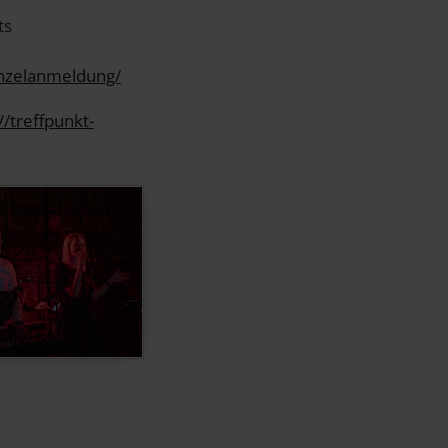
ts
inzelanmeldung/
//treffpunkt-