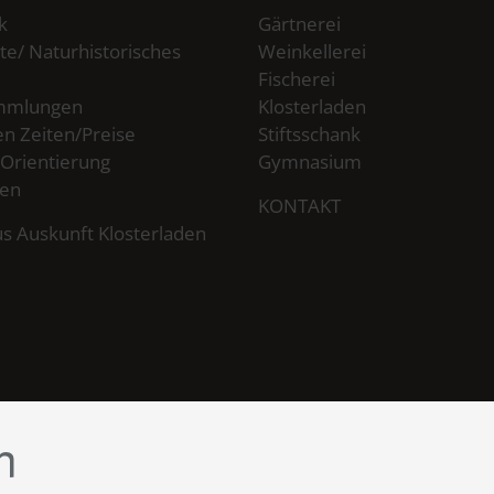
k
Gärtnerei
te/ Naturhistorisches
Weinkellerei
Fischerei
mmlungen
Klosterladen
n Zeiten/Preise
Stiftsschank
 Orientierung
Gymnasium
ten
KONTAKT
s Auskunft Klosterladen
n