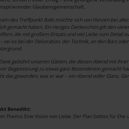
inspirierender Glaubensgemeinschaft.
eam des Treffpunkt Balls möchte sich von Herzen bei alle
h gemacht haben. Ein riesiges Dankeschön gilt den vielen 
fern, die mit großem Einsatz und viel Liebe zum Detail zu
 sei es bei der Dekoration, der Technik, an den Bars ode
ntergrund.
Dank gebührt unseren Gästen, die diesen Abend mit ihrer
rer Begeisterung zu etwas ganz Besonderem gemacht ha
cht das geworden, was er war – ein Abend voller Glanz, G
nkt Benedikt:
m Thema: Eine Vision von Liebe. Der Plan Gottes für Ehe 