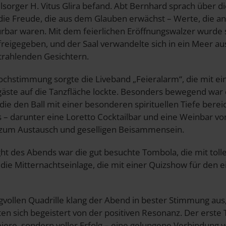
orger H. Vitus Glira befand. Abt Bernhard sprach über di
ie Freude, die aus dem Glauben erwächst – Werte, die a
ar waren. Mit dem feierlichen Eröffnungswalzer wurde sc
l freigegeben, und der Saal verwandelte sich in ein Meer a
rahlenden Gesichtern.
ochstimmung sorgte die Liveband „Feieralarm“, die mit 
lgäste auf die Tanzfläche lockte. Besonders bewegend war
die den Ball mit einer besonderen spirituellen Tiefe bereic
 – darunter eine Loretto Cocktailbar und eine Weinbar v
 zum Austausch und geselligen Beisammensein.
ght des Abends war die gut besuchte Tombola, die mit toll
die Mitternachtseinlage, die mit einer Quizshow für den 
vollen Quadrille klang der Abend in bester Stimmung aus,
en sich begeistert von der positiven Resonanz. Der erste 
iere, sondern voller Erfolg – eine gelungene Verbindung 