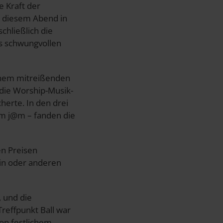
e Kraft der
n diesem Abend in
hließlich die
us schwungvollen
einem mitreißenden
 die Worship-Musik-
herte. In den drei
om j@m – fanden die
en Preisen
ein oder anderen
 und die
Treffpunkt Ball war
von festlichem