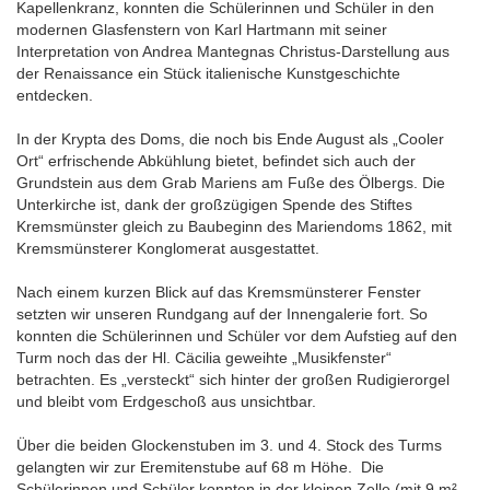
Kapellenkranz, konnten die Schülerinnen und Schüler in den
modernen Glasfenstern von Karl Hartmann mit seiner
Interpretation von Andrea Mantegnas Christus-Darstellung aus
der Renaissance ein Stück italienische Kunstgeschichte
entdecken.
In der Krypta des Doms, die noch bis Ende August als „Cooler
Ort“ erfrischende Abkühlung bietet, befindet sich auch der
Grundstein aus dem Grab Mariens am Fuße des Ölbergs. Die
Unterkirche ist, dank der großzügigen Spende des Stiftes
Kremsmünster gleich zu Baubeginn des Mariendoms 1862, mit
Kremsmünsterer Konglomerat ausgestattet.
Nach einem kurzen Blick auf das Kremsmünsterer Fenster
setzten wir unseren Rundgang auf der Innengalerie fort. So
konnten die Schülerinnen und Schüler vor dem Aufstieg auf den
Turm noch das der Hl. Cäcilia geweihte „Musikfenster“
betrachten. Es „versteckt“ sich hinter der großen Rudigierorgel
und bleibt vom Erdgeschoß aus unsichtbar.
Über die beiden Glockenstuben im 3. und 4. Stock des Turms
gelangten wir zur Eremitenstube auf 68 m Höhe. Die
Schülerinnen und Schüler konnten in der kleinen Zelle (mit 9 m²