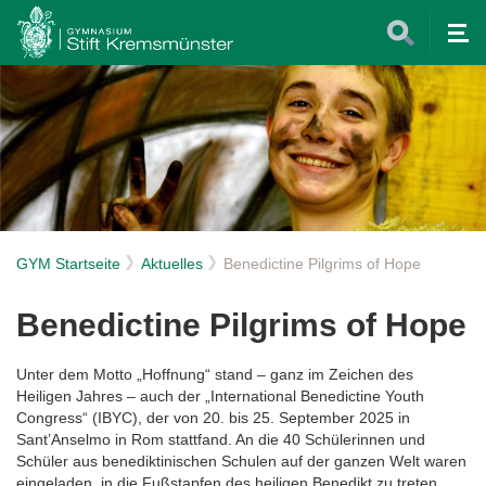
Tog
nav
GYM Startseite
Aktuelles
Benedictine Pilgrims of Hope
Benedictine Pilgrims of Hope
Unter dem Motto „Hoffnung“ stand – ganz im Zeichen des
Heiligen Jahres – auch der „International Benedictine Youth
Congress“ (IBYC), der von 20. bis 25. September 2025 in
Sant’Anselmo in Rom stattfand. An die 40 Schülerinnen und
Schüler aus benediktinischen Schulen auf der ganzen Welt waren
eingeladen, in die Fußstapfen des heiligen Benedikt zu treten,