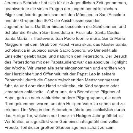
Jeremias Schröder hat sich für die Jugendlichen Zeit genommen,
beantwortete die vielen Fragen der jungen benediktinischen
Pilger und feierte gemeinsam mit den Mönchen in Sant’Anselmo
und der Gruppe des IBYC die Abschlussmesse des
Jugendtreffens. Darüber hinaus besuchten die Schülerinnen und
Schüler die Kirchen San Benedetto in Piscinula, Santa Cecilia,
Santa Maria in Trastevere, San Paolo fuori le mura, Santa Maria
Maggiore mit dem Grab von Papst Franziskus, das Kloster Santa
Scholastica in Subiaco sowie Sacro Specro, wo Benedikt als
Einsiedler gelebt hatte, und natürlich den Petersdom. Der Besuch
des Petersdoms mit der Papstaudienz war das absolute Highlight
der Woche. Wir waren alle sehr eingenommen und ergriffen von
der Herzlichkeit und Offenheit, mit der Papst Leo in seinem
Papamobil durch die Gänge zwischen den Menschenmassen
fuhr, da und dort eine Hand schüttelte, ein Kind segnete oder
jemanden anlächelte. Außer uns, den Benedictine Pilgrims of
Hope, gab es noch zahlreiche andere Pilgergruppen, die nach
Rom gekommen waren, um den Heiligen Vater zu sehen und zu
erleben. Der Weg in den Petersdom führte uns schließlich durch
das Heilige Tor, welches nur heuer im Heiligen Jahr geöffnet ist.
Wir fühlten uns gestärkt vom Gemeinschaftsgefühl und voller
Freude, Teil dieser großen Glaubensgemeinschaft zu sein.