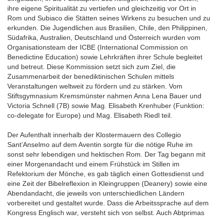
ihre eigene Spiritualität zu vertiefen und gleichzeitig vor Ort in
Rom und Subiaco die Stätten seines Wirkens zu besuchen und zu
erkunden. Die Jugendlichen aus Brasilien, Chile, den Philippinen,
Südafrika, Australien, Deutschland und Österreich wurden vom
Organisationsteam der ICBE (International Commission on
Benedictine Education) sowie Lehrkräften ihrer Schule begleitet
und betreut. Diese Kommission setzt sich zum Ziel, die
Zusammenarbeit der benediktinischen Schulen mittels
Veranstaltungen weltweit zu fördern und zu stärken. Vom
Stiftsgymnasium Kremsmünster nahmen Anna Lena Bauer und
Victoria Schnell (7B) sowie Mag. Elisabeth Krenhuber (Funktion:
co-delegate for Europe) und Mag. Elisabeth Riedl teil.
Der Aufenthalt innerhalb der Klostermauern des Collegio
Sant’Anselmo auf dem Aventin sorgte für die nötige Ruhe im
sonst sehr lebendigen und hektischen Rom. Der Tag begann mit
einer Morgenandacht und einem Frühstück im Stillen im
Refektorium der Mönche, es gab täglich einen Gottesdienst und
eine Zeit der Bibelreflexion in Kleingruppen (Deanery) sowie eine
Abendandacht, die jeweils von unterschiedlichen Ländern
vorbereitet und gestaltet wurde. Dass die Arbeitssprache auf dem
Kongress Englisch war, versteht sich von selbst. Auch Abtprimas