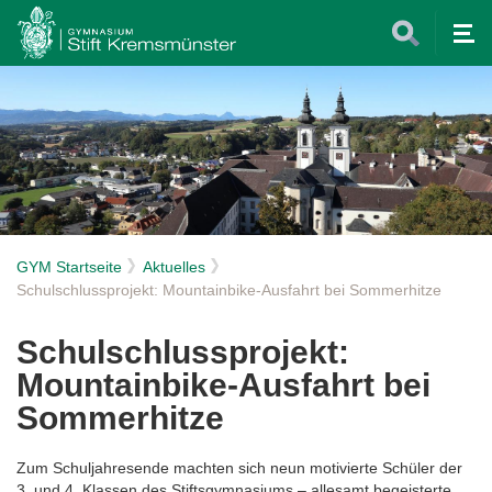
Tog
nav
GYM Startseite
Aktuelles
Schulschlussprojekt: Mountainbike-Ausfahrt bei Sommerhitze
Schulschlussprojekt:
Mountainbike-Ausfahrt bei
Sommerhitze
Zum Schuljahresende machten sich neun motivierte Schüler der
3. und 4. Klassen des Stiftsgymnasiums – allesamt begeisterte